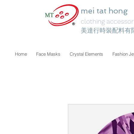
mei tat hong
clothing accessori
美達行時裝配料有
Home
Face Masks
Crystal Elements
Fashion Je