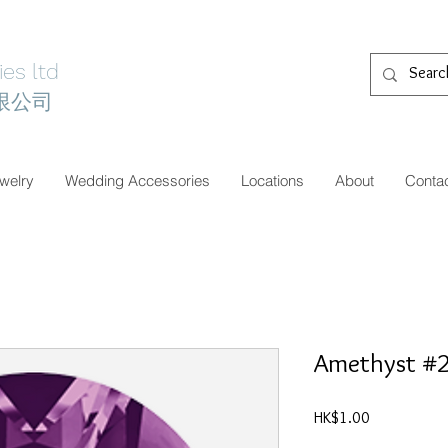
es ltd
限公司
welry
Wedding Accessories
Locations
About
Conta
Amethyst #
價
HK$1.00
格