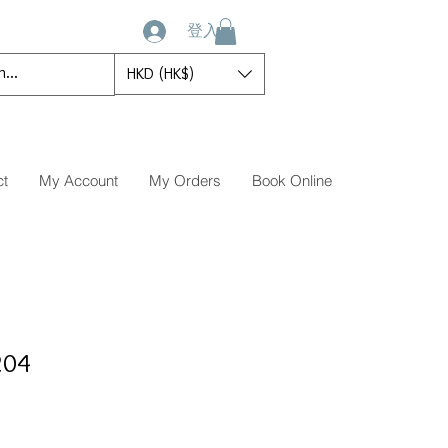
登入
HKD (HK$)
ct
My Account
My Orders
Book Online
204