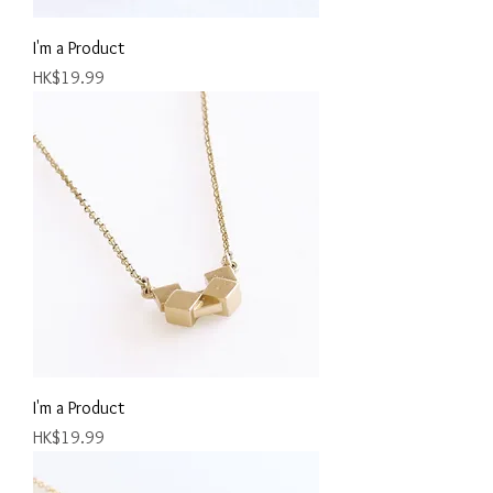
I'm a Product
價格
HK$19.99
I'm a Product
價格
HK$19.99