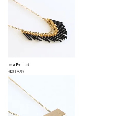
I'm a Product
價格
HK$19.99