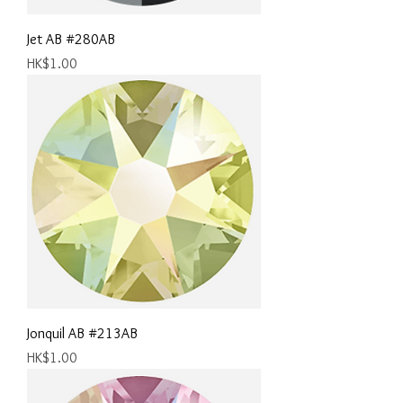
Jet AB #280AB
價格
HK$1.00
Jonquil AB #213AB
價格
HK$1.00