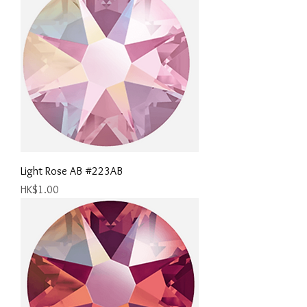
Light Rose AB #223AB
價格
HK$1.00