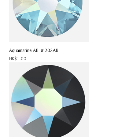
Aquamarine AB ＃202AB
價格
HK$1.00