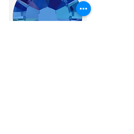
Sapphire AB #206AB
價格
HK$1.00