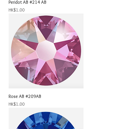
Peridot AB #214 AB
價格
HK$1.00
Rose AB #209AB
價格
HK$1.00