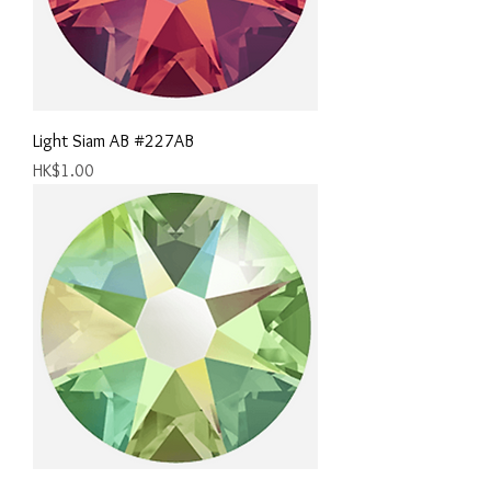
Light Siam AB #227AB
價格
HK$1.00