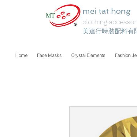
mei tat hong
clothing accessori
美達行時裝配料有
Home
Face Masks
Crystal Elements
Fashion Je