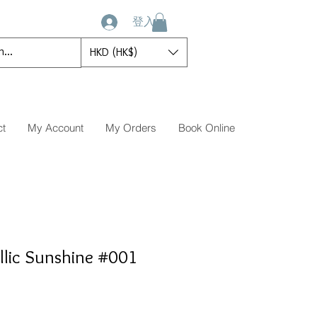
登入
HKD (HK$)
ct
My Account
My Orders
Book Online
llic Sunshine #001