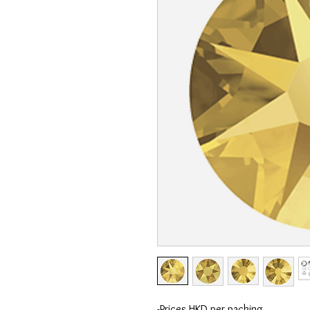
-Prices HKD per packing