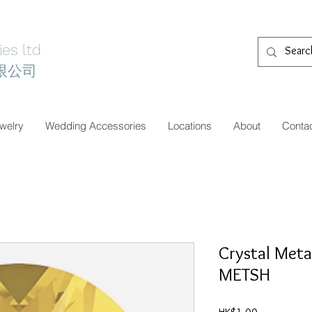
es ltd
限公司
welry
Wedding Accessories
Locations
About
Conta
Crystal Meta
METSH
價